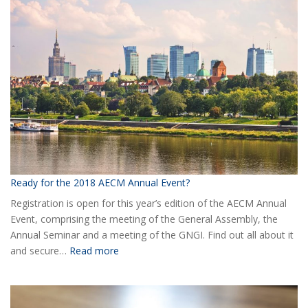
new
Board
of
AECM
Ready for the 2018 AECM Annual Event?
Registration is open for this year’s edition of the AECM Annual
Event, comprising the meeting of the General Assembly, the
Annual Seminar and a meeting of the GNGI. Find out all about it
:
and secure…
Read more
Ready
for
the