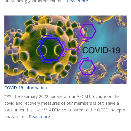
:
outstanding guarantee volume…
Read more
AECM
Half-
yearly
Statistical
Report
H1
2020
COVID-19 Information
*** The February 2022 update of our AECM brochure on the
covid and recovery measures of our members is out. Have a
look under this link *** AECM contributed to the OECD in-depth
:
analysis of…
Read more
COVID-
19